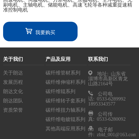
刷电机、主轴电机、储能电机、高速飞轮等各种减重提速精
准控制电机
我要购买
关于我们
产品及应用
联系我们
关于朗达
碳纤维管材系列
地址: 山东省
淄博市高新区青龙
发展历程
碳纤维伸缩杆系列
山路2164号
朗达文化
碳纤维辊系列
公司电
话: 0533-6289992
朗达团队
碳纤维转子套系列
18953343577
资质荣誉
碳纤维扭力轴系列
公司传
真: 0533-6280092
碳纤维电镀辊系列
其他高端应用系列
电子邮
件: zbld_001@163.com