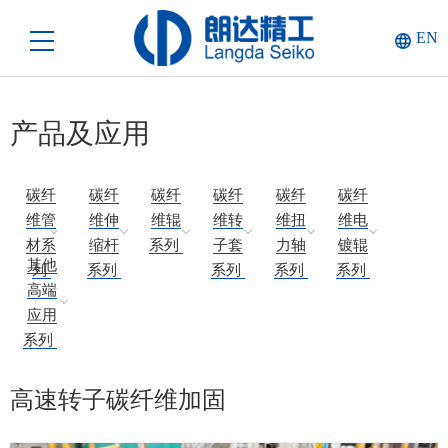
EN
产品及应用
碳纤
碳纤
碳纤
碳纤
碳纤
碳纤
维管
维伸
维辊
维转
维扭
维电
材系
缩杆
系列
子套
力轴
镀辊
其他
列
系列
系列
系列
系列
高端
应用
系列
高速转子碳纤维加固